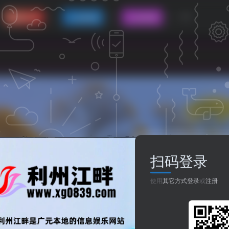
资源分享
人生哲理
八卦世界
扫码登录
使用
其它方式登录
或
注册
育保障
共1篇