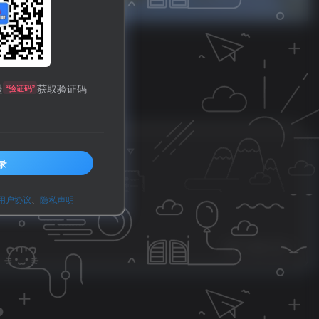
送
获取验证码
“验证码”
毕业等！
录
则》
用户协议
、
隐私声明
0
64
11