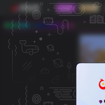
论坛首页
四县三区
：www.xg0839.com
义务教