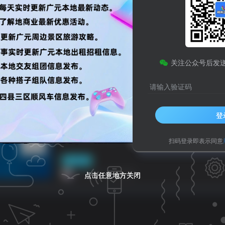
享
人生哲理
八卦世界
嘻哈乐谷
码
HTML源码
小程序源码
关注公众号后发
化
之比主题
美化插件
php源码
HTML源码
小程序
浏览
点赞
评论
请输入验证码
事关四川省中小学生入学、转学、休学、
登
四川省教育厅印发《四川省中小学生学籍管理实施细
扫码登录即表示同意
利州区
广元小哥
8个月前
点击任意地方关闭
点击任意地方关闭
点击任意地方关闭