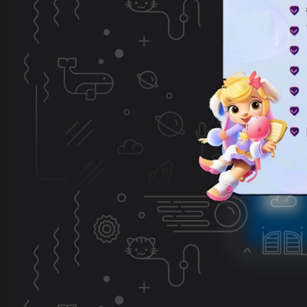
分类
资源分
专题
php源
标签
主题美
排序
更新