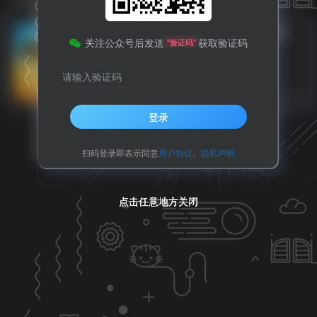
公告
关于启用国道108线（二专线）
关注公众号后发送
获取验证码
“验证码”
区间测速设备的公告
请输入验证码
朝天区
热点推荐
8个月前
13
登录
扫码登录即表示同意
用户协议
、
隐私声明
点击任意地方关闭
点击任意地方关闭
点击任意地方关闭