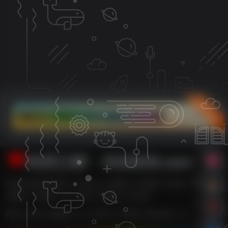
立即入驻
利州江畔・XG0839.com
利州江畔主要内容有【广元论坛,广元新闻,广元消费,广元车友,广元婚嫁,广
元数码,广元租房,广元二手房,广元团购,广元打折】
耗时 0.433 秒 | 数据库 21 次 | 内存 14.78 MB | 在线人数：3人