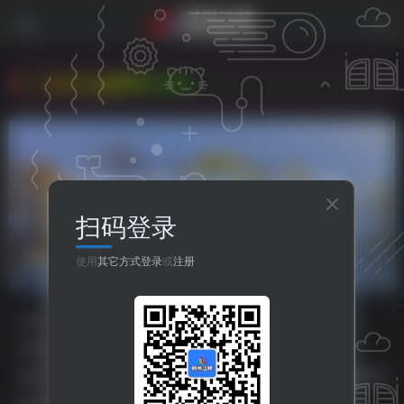
w.xg0839.com
扫码登录
交通事故预防
共1篇
使用
其它方式登录
或
注册
分类
资源分享
人生哲理
八卦世界
嘻哈乐谷
专题
php源码
HTML源码
小程序源码
标签
主题美化
之比主题
美化插件
php源码
HTML源码
排序
更新
浏览
点赞
评论