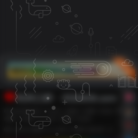
立即入驻
利州江畔・XG0839.com
利州江畔主要内容有【广元论坛,广元新闻,广元消费,广元车友,广元婚嫁,广
元数码,广元租房,广元二手房,广元团购,广元打折】
耗时 0.422 秒 | 数据库 21 次 | 内存 14.78 MB | 在线人数：3人