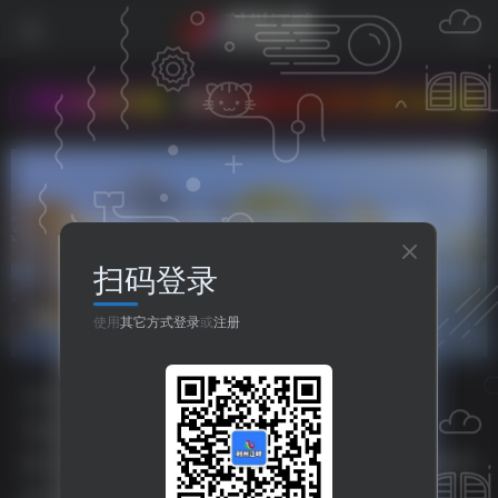
本站改版完成。希望大家多多支持,我们永久地址：www.
扫码登录
代码
共1篇
使用
其它方式登录
或
注册
分类
资源分享
人生哲理
八卦世界
嘻哈乐谷
专题
php源码
HTML源码
小程序源码
标签
主题美化
之比主题
美化插件
php源码
HTML源码
排序
更新
浏览
点赞
评论