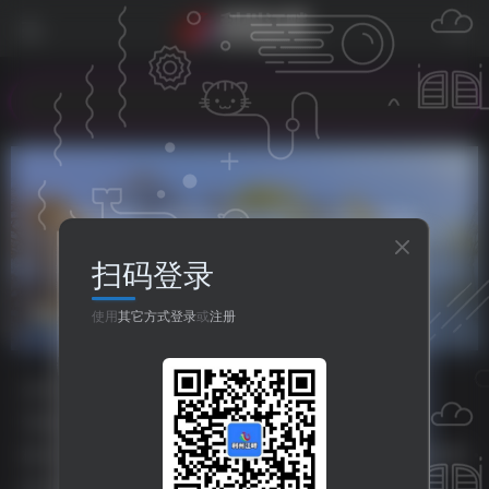
欢
扫码登录
全封闭施工
共1篇
使用
其它方式登录
或
注册
分类
资源分享
人生哲理
八卦世界
嘻哈乐谷
专题
php源码
HTML源码
小程序源码
标签
主题美化
之比主题
美化插件
php源码
HTML源码
排序
更新
浏览
点赞
评论