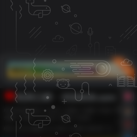
立即入驻
利州江畔・XG0839.com
利州江畔主要内容有【广元论坛,广元新闻,广元消费,广元车友,广元婚嫁,广
元数码,广元租房,广元二手房,广元团购,广元打折】
耗时 0.413 秒 | 数据库 21 次 | 内存 14.78 MB | 在线人数：5人