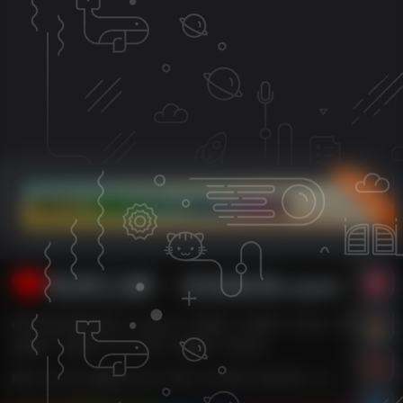
立即入驻
利州江畔・XG0839.com
利州江畔主要内容有【广元论坛,广元新闻,广元消费,广元车友,广元婚嫁,广
元数码,广元租房,广元二手房,广元团购,广元打折】
耗时 0.441 秒 | 数据库 25 次 | 内存 14.78 MB | 在线人数：2人