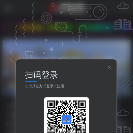
欢迎光临 - 利州江畔，本站改版完成。希望大家多
扫码登录
发改委
共1篇
使用
其它方式登录
或
注册
分类
资源分享
人生哲理
八卦世界
嘻哈乐谷
专题
php源码
HTML源码
小程序源码
标签
主题美化
之比主题
美化插件
php源码
HTML源码
排序
更新
浏览
点赞
评论