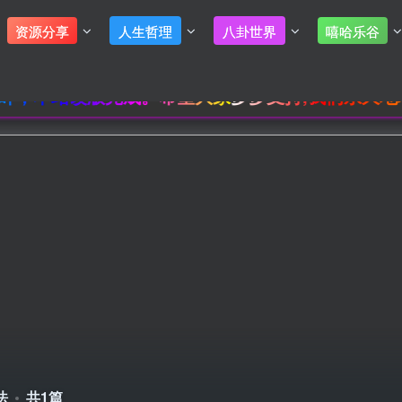
资源分享
人生哲理
八卦世界
嘻哈乐谷
，本站改版完成。希望大家多多支持,我们永久地址：www.
登录
没有账号？立即注册
使用通行
法
共1篇