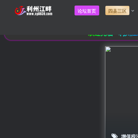
论坛首页
四县三区
欢迎光临 - 利州江畔
增值税