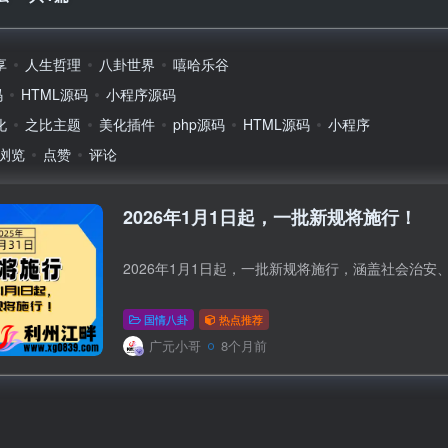
或使用账号密
手机号
享
人生哲理
八卦世界
嘻哈乐谷
码
HTML源码
小程序源码
记住登录
化
之比主题
美化插件
php源码
HTML源码
小程序
登录
浏览
点赞
评论
社交账号登
2026年1月1日起，一批新规将施行！
2026年1月1日起，一批新规将施行，涵盖社会治
使用社交账号登录即表示同意
国情八卦
热点推荐
广元小哥
8个月前