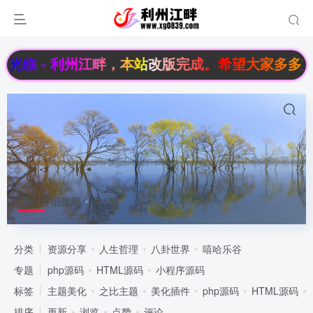
光临 - 利州江畔，本站改版完成。希望大家多多支持,我
怀旧氛围
共1篇
分类
资源分享
人生哲理
八卦世界
嘻哈乐谷
专题
php源码
HTML源码
小程序源码
标签
主题美化
之比主题
美化插件
php源码
HTML源码
排序
更新
浏览
点赞
评论