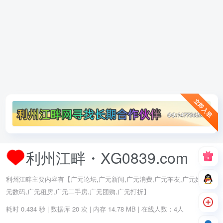
立即入驻
利州江畔・XG0839.com
利州江畔主要内容有【广元论坛,广元新闻,广元消费,广元车友,广元婚嫁,广
元数码,广元租房,广元二手房,广元团购,广元打折】
耗时 0.434 秒 | 数据库 20 次 | 内存 14.78 MB | 在线人数：4人