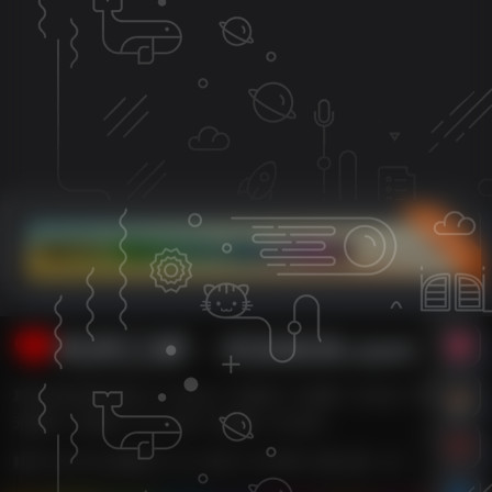
立即入驻
利州江畔・XG0839.com
利州江畔主要内容有【广元论坛,广元新闻,广元消费,广元车友,广元婚嫁,广
元数码,广元租房,广元二手房,广元团购,广元打折】
耗时 0.421 秒 | 数据库 21 次 | 内存 14.78 MB | 在线人数：2人