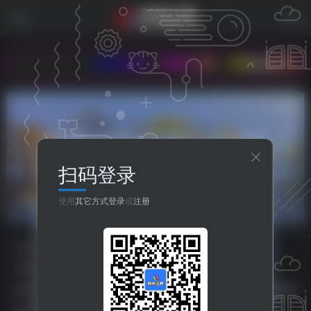
欢迎光临 - 利州江畔，本站改版完成。希
扫码登录
永辉超市
共1篇
使用
其它方式登录
或
注册
分类
资源分享
人生哲理
八卦世界
嘻哈乐谷
专题
php源码
HTML源码
小程序源码
标签
主题美化
之比主题
美化插件
php源码
HTML源码
排序
更新
浏览
点赞
评论