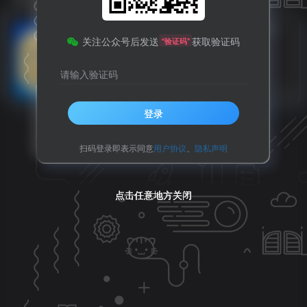
球票
好消息！！快抢！9.9元！“广
关注公众号后发送
获取验证码
“验证码”
BA”球票开售！
请输入验证码
优惠活动
热点推荐
6个月前
13
登录
扫码登录即表示同意
用户协议
、
隐私声明
点击任意地方关闭
点击任意地方关闭
点击任意地方关闭