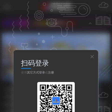
地址：www.xg0839.com
扫码登录
球票
共1篇
使用
其它方式登录
或
注册
分类
资源分享
人生哲理
八卦世界
嘻哈乐谷
专题
php源码
HTML源码
小程序源码
标签
主题美化
之比主题
美化插件
php源码
HTML源码
排序
更新
浏览
点赞
评论