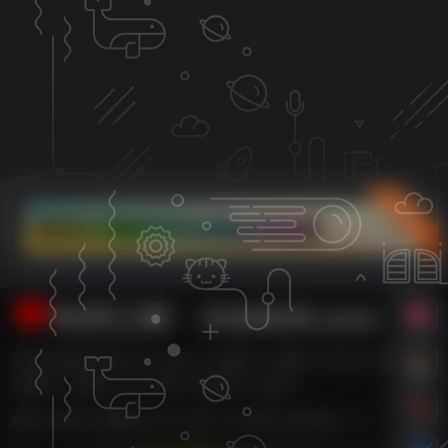
立即入驻
利州江畔・XG0839.com
利州江畔主要内容有【广元论坛,广元新闻,广元消费,广元车友,广元婚嫁,广
元数码,广元租房,广元二手房,广元团购,广元打折】
耗时 0.408 秒 | 数据库 24 次 | 内存 14.78 MB | 在线人数：1人