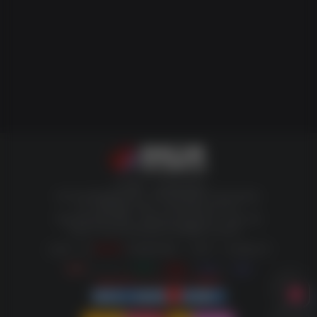
小哥博客，欢迎您的体验
我们非常重视版权问题，如有侵权请邮件与我们联系处
理。敬请谅解！邮件：woku8@vip.qq.com
网站内容来源于网络，版权争议与本站无关。请在下载
后的24小时内从您的设备中彻底删除上述内容。
小提示：按
Ctrl+D
可收藏本网站，方便下一次快速打开
富强
丨
民主
丨
文明
丨
和谐
丨
自由
丨
友善
2026-08-07丨21:14:33丨星期五