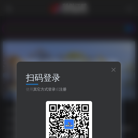
欢迎光
扫码登录
窗户
共1篇
使用
其它方式登录
或
注册
分类
资源分享
人生哲理
八卦世界
嘻哈乐谷
专题
php源码
HTML源码
小程序源码
标签
主题美化
之比主题
美化插件
php源码
HTML源码
排序
更新
浏览
点赞
评论