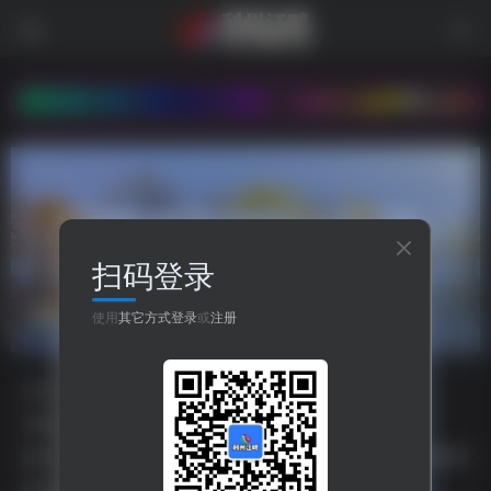
多支持,我们永久地址：www.xg0839.com
扫码登录
职务
共1篇
使用
其它方式登录
或
注册
分类
资源分享
人生哲理
八卦世界
嘻哈乐谷
专题
php源码
HTML源码
小程序源码
标签
主题美化
之比主题
美化插件
php源码
HTML源码
排序
更新
浏览
点赞
评论