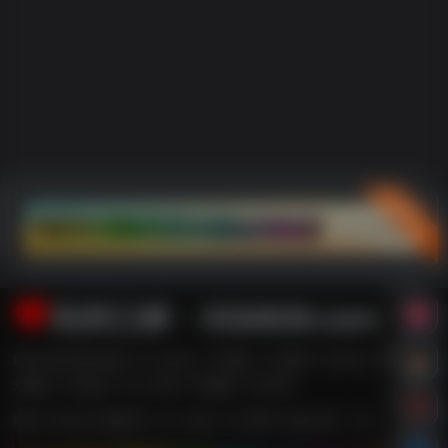
立即入驻
利州江畔・XG0839.com
利州江畔主要内容有【广元论坛,广元新闻,广元消费,广元车友,广元婚嫁,广
元数码,广元租房,广元二手房,广元团购,广元打折】
耗时 0.423 秒 | 数据库 21 次 | 内存 14.78 MB | 在线人数：13人