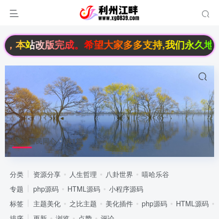
畔，本站改版完成。希望大家多多支持,我们永久地址：ww
警民同心
共1篇
分类
资源分享
人生哲理
八卦世界
嘻哈乐谷
专题
php源码
HTML源码
小程序源码
标签
主题美化
之比主题
美化插件
php源码
HTML源码
排序
更新
浏览
点赞
评论