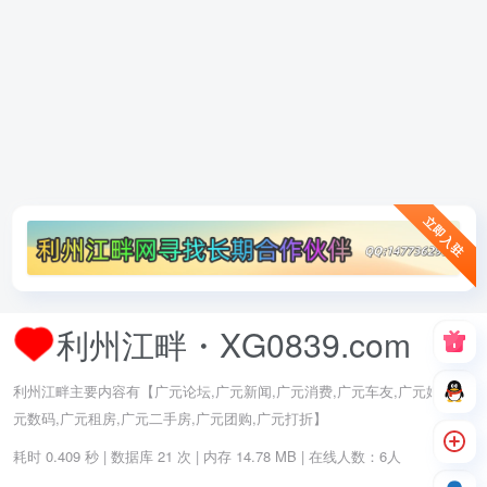
立即入驻
利州江畔・XG0839.com
利州江畔主要内容有【广元论坛,广元新闻,广元消费,广元车友,广元婚嫁,广
元数码,广元租房,广元二手房,广元团购,广元打折】
耗时 0.409 秒 | 数据库 21 次 | 内存 14.78 MB | 在线人数：6人