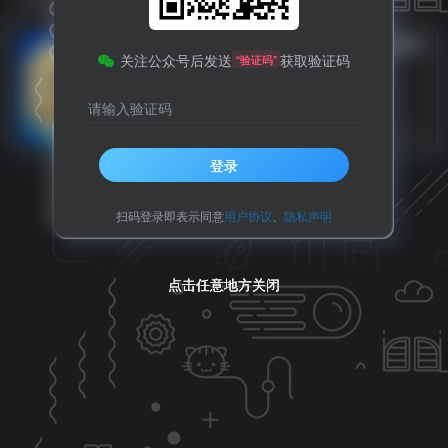
警示
紧急提醒！这款儿童常用药新增
关注公众号后发送
获取验证码
“验证码”
警示：严重可致抑郁和自杀倾向
请输入验证码
国情八卦
热点推荐
6个月前
11
登录
扫码登录即表示同意
用户协议
、
隐私声明
点击任意地方关闭
点击任意地方关闭
点击任意地方关闭