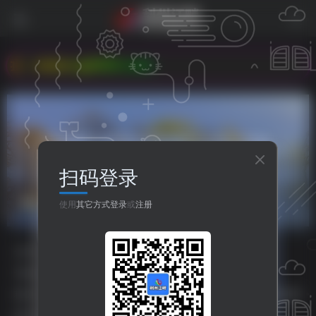
w.xg0839.com
扫码登录
说明书更新
共1篇
使用
其它方式登录
或
注册
分类
资源分享
人生哲理
八卦世界
嘻哈乐谷
专题
php源码
HTML源码
小程序源码
标签
主题美化
之比主题
美化插件
php源码
HTML源码
排序
更新
浏览
点赞
评论