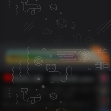
立即入驻
利州江畔・XG0839.com
利州江畔主要内容有【广元论坛,广元新闻,广元消费,广元车友,广元婚嫁,广
元数码,广元租房,广元二手房,广元团购,广元打折】
耗时 0.426 秒 | 数据库 21 次 | 内存 14.78 MB | 在线人数：2人