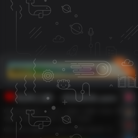
立即入驻
利州江畔・XG0839.com
利州江畔主要内容有【广元论坛,广元新闻,广元消费,广元车友,广元婚嫁,广
元数码,广元租房,广元二手房,广元团购,广元打折】
耗时 0.423 秒 | 数据库 21 次 | 内存 14.78 MB | 在线人数：5人