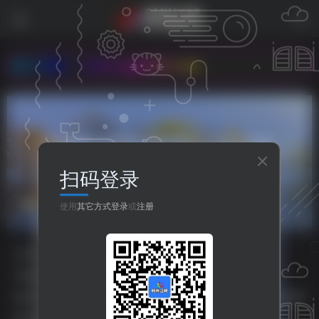
址：www.xg0839.com
扫码登录
马长风
共1篇
使用
其它方式登录
或
注册
分类
资源分享
人生哲理
八卦世界
嘻哈乐谷
专题
php源码
HTML源码
小程序源码
标签
主题美化
之比主题
美化插件
php源码
HTML源码
排序
更新
浏览
点赞
评论