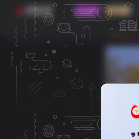
论坛首页
四县三区
欢迎光临 - 利州江
高情商