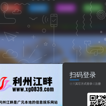
资源分享
人生哲理
八卦世界
嘻哈乐谷
畔，本站改版完成。希望大家多多支持,我们永久地址：ww
扫码登录
使用
其它方式登录
或
注册
共1篇