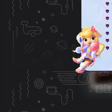
分类
资源分
专题
php源
标签
主题美
排序
更新