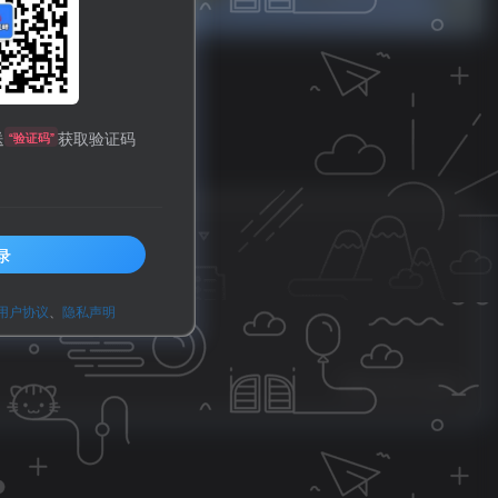
送
获取验证码
“验证码”
情商】
录
用户协议
、
隐私声明
0
110
15