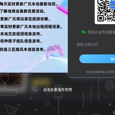
享
人生哲理
八卦世界
嘻哈乐谷
码
HTML源码
小程序源码
关注公众号后发
化
之比主题
美化插件
php源码
HTML源码
小程序
浏览
点赞
评论
请输入验证码
烦一个人，最高级的解决方式
【高
情商
登
烦一个人，最高级的解决方式
扫码登录即表示同意
网络鸡汤
广元小哥
12个月前
点击任意地方关闭
点击任意地方关闭
点击任意地方关闭