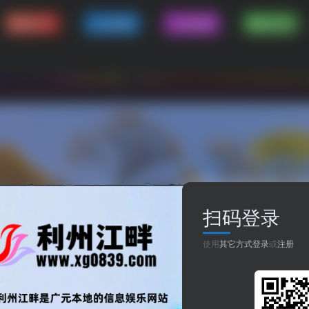
资源分享
人生哲理
八卦世界
嘻哈乐谷
站改版完成。希望大家多多支持,我们永久地址：www.x
扫码登录
使用
其它方式登录
或
注册
共1篇