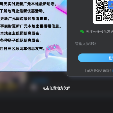
享
人生哲理
八卦世界
嘻哈乐谷
码
HTML源码
小程序源码
关注公众号后发
化
之比主题
美化插件
php源码
HTML源码
小程序
浏览
点赞
评论
请输入验证码
四川屏山纺织厂纵火事件深度调查（
热门
登
四川屏山纺织厂纵火事件全景调查
扫码登录即表示同意
网络热梗
广元小哥
1年前
点击任意地方关闭
点击任意地方关闭
点击任意地方关闭