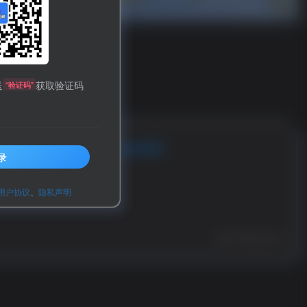
送
获取验证码
“验证码”
800哥的来龙去脉）
【800哥】
录
用户协议
、
隐私声明
0
94
12