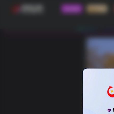
论坛首页
四县三区
欢迎光临 - 利州江畔，本
800哥