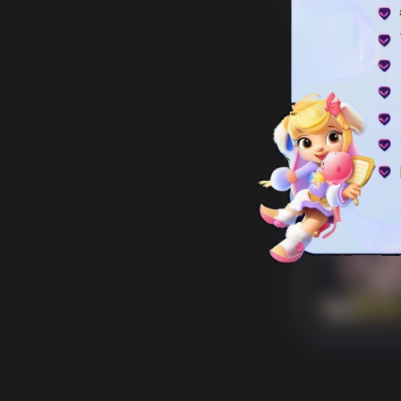
分类
资源分
专题
php源
标签
主题美
排序
更新