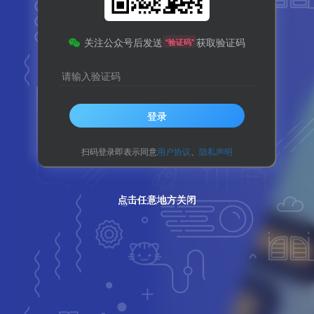
关注公众号后发送
获取验证码
“验证码”
请输入验证码
登录
扫码登录即表示同意
用户协议
、
隐私声明
点击任意地方关闭
点击任意地方关闭
点击任意地方关闭
点击任意地方关闭