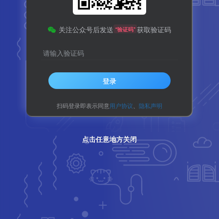
关注公众号后发送
获取验证码
“验证码”
请输入验证码
登录
扫码登录即表示同意
用户协议
、
隐私声明
点击任意地方关闭
点击任意地方关闭
点击任意地方关闭
点击任意地方关闭