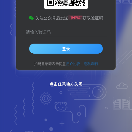
关注公众号后发送
获取验证码
“验证码”
请输入验证码
登录
扫码登录即表示同意
用户协议
、
隐私声明
点击任意地方关闭
点击任意地方关闭
点击任意地方关闭
点击任意地方关闭