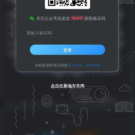
据悉，本次施工将对该路段的破损、坑洼等问题进行修
关注公众号后发送
获取验证码
“验证码”
复，并加宽铺设沥青路面。届时，车辆通行会受到影
请输入验证码
响，过往车辆需要提前规划出行路线，尽量避开施工路
段。过往非机动车和行人请减速慢行，服从现场交通指
登录
挥人员的疏导。
扫码登录即表示同意
用户协议
、
隐私声明
评分
点击任意地方关闭
点击任意地方关闭
点击任意地方关闭
点击任意地方关闭
欢迎为Ta评分
分享
收藏
请登录后发表评论