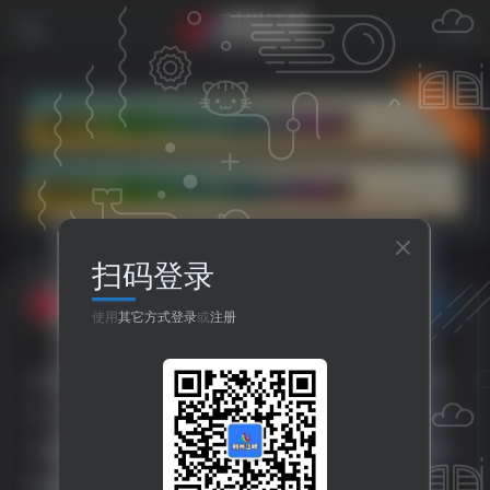
立即入驻
扫码登录
首页
社区
论坛主区
今日广元
正文
无所事事
关注
私信
使用
其它方式登录
或
注册
8个月前发布
12次阅读
24日，记者从广元市交警支队获悉，为提升道路通行条
件，为大家提供更安全舒适的出行环境，2025年12月25
日至2026年2月14日，G542国道至南陵社区路口段将维
修施工，过往车辆需要绕行。