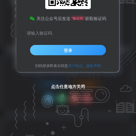
全，1300/月，15328588831，
关注公众号后发送
获取验证码
“验证码”
评分
请输入验证码
欢迎为Ta评分
赞赏
分享
收藏
登录
扫码登录即表示同意
用户协议
、
隐私声明
请登录后发表评论
登录
注册
点击任意地方关闭
点击任意地方关闭
点击任意地方关闭
点击任意地方关闭