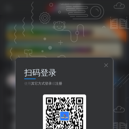
立即入驻
扫码登录
首页
社区
利州商业专区
房产信息
正文
广元小哥
关注
私信
使用
其它方式登录
或
注册
6个月前发布
18次阅读
联系请说：在利州江畔网看见信息。
【www.xg0839.com】
加装电梯，5楼，145平米，三室双卫，精装，家具家电齐