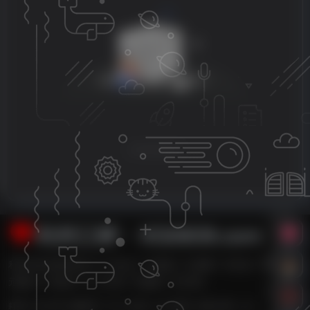
没有回复内容
利州江畔・XG0839.com
利州江畔主要内容有【广元论坛,广元新闻,广元消费,广元车友,广元婚嫁,广
元数码,广元租房,广元二手房,广元团购,广元打折】
耗时 0.413 秒 | 数据库 17 次 | 内存 14.78 MB | 在线人数：2人