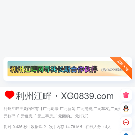
立即入驻
利州江畔・XG0839.com
利州江畔主要内容有【广元论坛,广元新闻,广元消费,广元车友,广元婚嫁,广
元数码,广元租房,广元二手房,广元团购,广元打折】
耗时 0.436 秒 | 数据库 21 次 | 内存 14.78 MB | 在线人数：4人