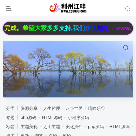
完成。希望大家多多支持,我们永久地址：www.xg08
文博展览
共1篇
分类
资源分享
人生哲理
八卦世界
嘻哈乐谷
专题
php源码
HTML源码
小程序源码
标签
主题美化
之比主题
美化插件
php源码
HTML源码
排序
更新
浏览
点赞
评论